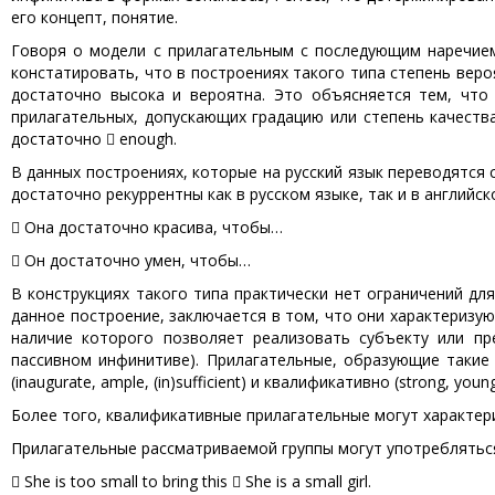
его концепт, понятие.
Говоря о модели с прилагательным с последующим наречием
констатировать, что в построениях такого типа степень вер
достаточно высока и вероятна. Это объясняется тем, что
прилагательных, допускающих градацию или степень качеств
достаточно  enough.
В данных построениях, которые на русский язык переводятс
достаточно рекуррентны как в русском языке, так и в английск
 Она достаточно красива, чтобы…
 Он достаточно умен, чтобы…
В конструкциях такого типа практически нет ограничений дл
данное построение, заключается в том, что они характеризу
наличие которого позволяет реализовать субъекту или пре
пассивном инфинитиве). Прилагательные, образующие такие
(inaugurate, ample, (in)sufficient) и квалификативно (strong, young,
Более того, квалификативные прилагательные могут характер
Прилагательные рассматриваемой группы могут употребляться
 She is too small to bring this  She is a small girl.