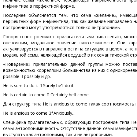
инфинитива в перфектной форме.
Последнее объясняется тем, что сема «желание», имеющая
перфектных форм инфинитива, так как желание направлено на
построения могут употребляться только антропонимы.
Говоря о построениях с прилагательными типа certain, можн
оценочным, модальное значение гипотетичности. Они хара
актуализируется в направленности на ситуацию в целом, а не 
модальной семы, являющейся ведущей в их семантической стр
«Поведение» прилагательных данной группы можно постав
возможностью корреляции большинства из них с однокорневыми 
possible  possibly и др.
He is sure to do it  Surely he’ll do it.
He is certain to come  Certainly he’ll come.
Для структур типа He is anxious to come такая соотносимость
He is anxious to come *Anxiously…
Специфика прилагательных, образующих построение типа He i
семы антропонимичность. Отсутствие данной семы манифести
выступать как антропонимы, так и не антропонимы.