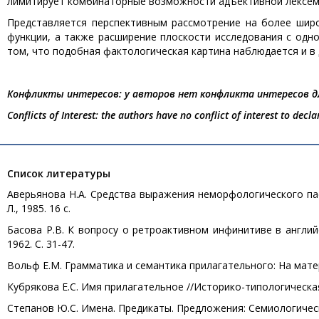
лимитирует комбинаторные возможности адъективной лексем
Представляется перспективным рассмотрение на более шир
функции, а также расширение плоскости исследования с одно
том, что подобная фактологическая картина наблюдается и в 
Конфликты интересов: у авторов нет конфликта интересов д
Conflicts of Interest: the authors have no conflict of interest to decla
Список литературы
Аверьянова Н.А. Средства выражения неморфологического пасс
Л., 1985. 16 с.
Басова Р.В. К вопросу о ретроактивном инфинитиве в английско
1962. С. 31-47.
Вольф Е.М. Грамматика и семантика прилагательного: На матери
Кубрякова Е.С. Имя прилагательное //Историко-типологическая 
Степанов Ю.С. Имена. Предикаты. Предложения: Семиологическа