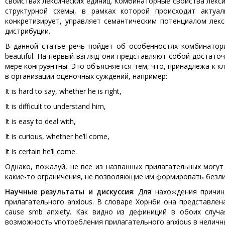
свойствах лексических единиц. Комбинаторные свойства лексич
структурной схемы, в рамках которой происходит актуал
конкретизирует, управляет семантическим потенциалом лек
дистрибуции.
В данной статье речь пойдет об особенностях комбинаторики та
beautiful. На первый взгляд они представляют собой достато
мере конгруэнтны. Это объясняется тем, что, принадлежа к к
в организации оценочных суждений, например:
It is hard to say, whether he is right,
It is difficult to understand him,
It is easy to deal with,
It is curious, whether he’ll come,
It is certain he’ll come.
Однако, пожалуй, не все из названных прилагательных могут
какие-то ограничения, не позволяющие им формировать безл
Научные результаты и дискуссия
: Для нахождения причин
прилагательного anxious. В словаре Хорнби она представлена 
cause smb anxiety. Как видно из дефиниций в обоих случ
возможность употребления прилагательного anxious в неличны