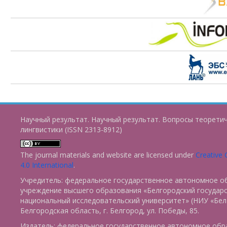
Научный результат. Научный результат. Вопросы теорети
лингвистики (ISSN 2313-8912)
The journal materials and website are licensed under
Creative
4.0 International
.
Учредитель: федеральное государственное автономное о
учреждение высшего образования «Белгородский государ
национальный исследовательский университет» (НИУ «БелГ
Белгородская область, г. Белгород, ул. Победы, 85.
Издатель: федеральное государственное автономное обр