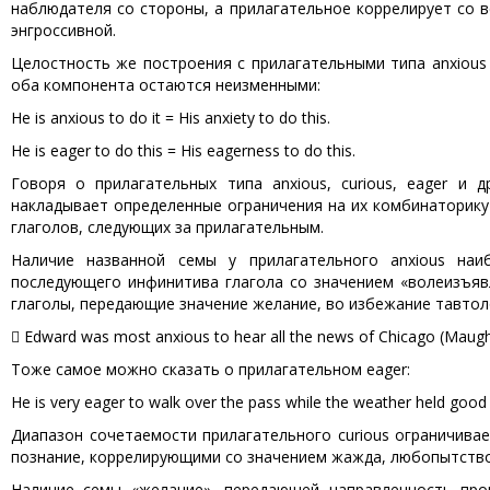
наблюдателя со стороны, а прилагательное коррелирует со 
энгроссивной.
Целостность же построения с прилагательными типа anxiou
оба компонента остаются неизменными:
He is anxious to do it = His anxiety to do this.
He is eager to do this = His eagerness to do this.
Говоря о прилагательных типа anxious, curious, eager и 
накладывает определенные ограничения на их комбинаторику
глаголов, следующих за прилагательным.
Наличие названной семы у прилагательного anxious наи
последующего инфинитива глагола со значением «волеизъяв
глаголы, передающие значение желание, во избежание тавтол
 Edward was most anxious to hear all the news of Chicago (Maug
Тоже самое можно сказать о прилагательном eager:
He is very eager to walk over the pass while the weather held goo
Диапазон сочетаемости прилагательного curious ограничив
познание, коррелирующими со значением жажда, любопытство
Наличие семы «желание», передающей направленность про