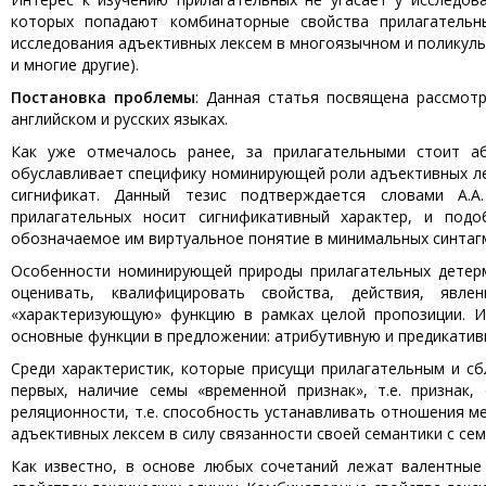
которых попадают комбинаторные свойства прилагательны
исследования адъективных лексем в многоязычном и поликульту
и многие другие).
Постановка проблемы
: Данная статья посвящена рассмот
английском и русских языках.
Как уже отмечалось ранее, за прилагательными стоит а
обуславливает специфику номинирующей роли адъективных лек
сигнификат. Данный тезис подтверждается словами А.А
прилагательных носит сигнификативный характер, и под
обозначаемое им виртуальное понятие в минимальных синтагма
Особенности номинирующей природы прилагательных детерм
оценивать, квалифицировать свойства, действия, явле
«характеризующую» функцию в рамках целой пропозиции. 
основные функции в предложении: атрибутивную и предикатив
Среди характеристик, которые присущи прилагательным и с
первых, наличие семы «временной признак», т.е. признак,
реляционности, т.е. способность устанавливать отношения м
адъективных лексем в силу связанности своей семантики с се
Как известно, в основе любых сочетаний лежат валентные