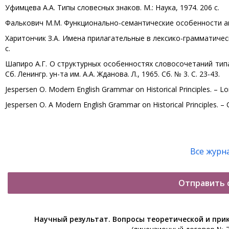
Уфимцева А.А. Типы словесных знаков. М.: Наука, 1974. 206 с.
Фалькович М.М. Функционально-семантические особенности англи
Харитончик З.А. Имена прилагательные в лексико-грамматическ
с.
Шапиро А.Г. О структурных особенностях словосочетаний тип
Сб. Ленингр. ун-та им. А.А. Жданова. Л., 1965. Сб. № 3. С. 23-43.
Jespersen O. Modern English Grammar on Historical Principles. – Lon
Jespersen O. А Modern English Grammar on Historical Principles. – 
Все журн
Отправить 
Научный результат. Вопросы теоретической и при