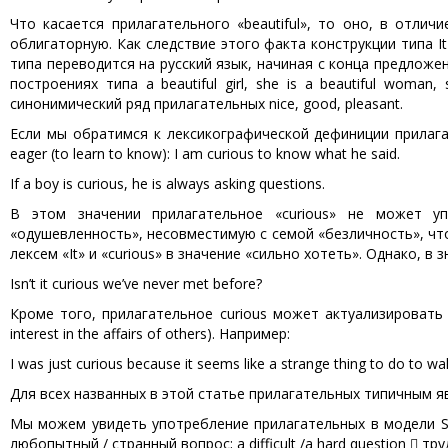
Что касается прилагательного «beautiful», то оно, в отлич
облигаторную. Как следствие этого факта конструкции типа It 
типа переводится на русский язык, начиная с конца предложен
построениях типа а beautiful girl, she is a beautiful woman,
синонимический ряд прилагательных nice, good, pleasant.
Если мы обратимся к лексикографической дефиниции прилага
eager (to learn to know): I am curious to know what he said.
If a boy is curious, he is always asking questions.
В этом значении прилагательное «curious» не может уп
«одушевленность», несовместимую с семой «безличность», чт
лексем «It» и «curious» в значение «сильно хотеть». Однако, в 
Isn’t it curious we’ve never met before?
Кроме того, прилагательное curious может актуализировать
interest in the affairs of others). Например:
I was just curious because it seems like a strange thing to do to wal
Для всех названных в этой статье прилагательных типичным яв
Мы можем увидеть употребление прилагательных в модели S+Pr
любопытный / странный вопрос; a difficult /a hard question  тру