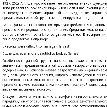
1927: 262). А.Г. Шапиро называет её ограничительной функцие
типа pleasant to look at как инфинитив цели и назначения (Deut
at передает значение «приятный на вид», а не «приятно
прилагательные этой группы не предицируются в оценочном зн
Все инфинитивы глаголов, которые употребляются в данном 
прямого или предложного дополнения. Среди них можно назвать 
out, to dance with, to talk to, to get on with, etc. В воспр
либо предлогом. Например:
Recruits were difficult to manage (Harvest).
 …he was even more beautiful to look at (James).
Особенность данной группы глаголов выражается в том, ч
значением, передаваемым этой формой неморфологизирован
содержанию, О. Есперсен назвал ретроактивным инфинитивом 
сущность указанного явления, широко используется в лингвис
вышеизложенным можно констатировать, что построение типа 
признака можно называть имплицитно-пассивной конструкци
выражен пассивным залогом.
Следует также отметить, что специфика категориального з
парадигму: он употребляется только в форме действительного
инфинитива в формах Continuous, Perfect, что детерминирова