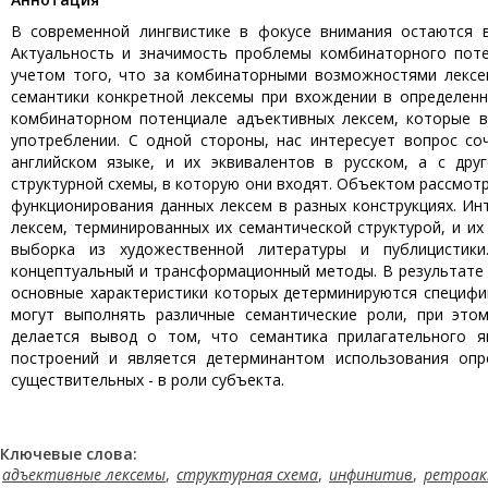
В современной лингвистике в фокусе внимания остаются в
Актуальность и значимость проблемы комбинаторного поте
учетом того, что за комбинаторными возможностями лексе
семантики конкретной лексемы при вхождении в определенн
комбинаторном потенциале адъективных лексем, которые в
употреблении. С одной стороны, нас интересует вопрос сочета
английском языке, и их эквивалентов в русском, а с дру
структурной схемы, в которую они входят. Объектом рассмот
функционирования данных лексем в разных конструкциях. И
лексем, терминированных их семантической структурой, и и
выборка из художественной литературы и публицистики
концептуальный и трансформационный методы. В результате 
основные характеристики которых детерминируются специфи
могут выполнять различные семантические роли, при этом
делается вывод о том, что семантика прилагательного 
построений и является детерминантом использования опр
существительных - в роли субъекта.
Ключевые слова:
адъективные лексемы
,
структурная схема
,
инфинитив
,
ретроак