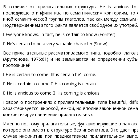
В отличие от прилагательных структуры He is anxious t
последующего инфинитива по семантическим критериям, то 
иной семантической группы глаголов, так как между семным 
Подтверждением этого факта является свободное их употребл
Everyone knows. In fact, he is certain to know (Forster).
 He’s certain to be a very valuable character (Snow).
Все прилагательные рассматриваемого типа, подобно глаго
(Арутюнова, 1976:61) и не замыкаются на определении суб
пропозицией.
He is certain to come It is certain he’ll come.
 He is certain to come  His coming is certain.
 He is anxious to come  His coming is anxious.
Говоря о построениях с прилагательными типа beautiful, diffi
характеризуется широкой, емкой, но вполне законченной сем
конкретизирует значение прилагательных.
Именно поэтому прилагательные, функционирующие в рамках 
которое они имеют в структуре без инфинитива. Это дает пра
случае инфинитив при предикативном прилагательном выполн