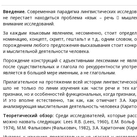
Введение.
Современная парадигма лингвистических исследов
не перестает находиться проблема «язык – речь  мышлен
внимание исследований.
За каждым языковым явлением, несомненно, стоит определе
номинацию, концепт, скрипт, гештальт и т.д., одним словом, 
порождением любого предложения-высказывания стоит конкр
и мыслительной деятельности человека.
Порождение конструкций с адъективными лексемами не явля
после существительных и глагола по рекуррентности употре
является в большей мере именным, а не глагольным.
Прилагательное на протяжении всей истории лингвистической
шло не только по линии изучения как части речи и тех ка
признаки, но и особенностей функциональных, когда признаки,
И это вполне естественно, так как, как отмечает З.А. Ха
анализирующая мыслительная деятельность человека (Харитонч
Теоретический обзор:
Среди исследователей, которые расс
можно назвать следующих: Lees R.B. (Lees, 1960), Е.М. Вольф 
1974), М.М. Фалькович (Фалькович, 1982), З.А. Харитончик (Хар
Интерес к изучению прилагательных не угасает у исследов