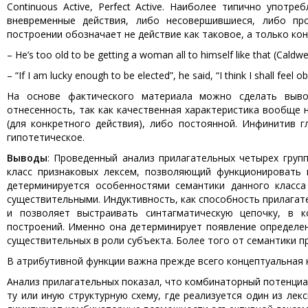
Continuous Active, Perfect Active. Наиболее типично употре
вневременные действия, либо несовершившиеся, либо пр
построении обозначает не действие как таковое, а только кон
– He’s too old to be getting a woman all to himself like that (Caldwel
– “If I am lucky enough to be elected”, he said, “I think I shall feel ob
На основе фактического материала можно сделать выво
отнесенность, так как качественная характеристика вообще
(для конкретного действия), либо постоянной. Инфинитив г
гипотетическое.
Выводы
: Проведенный анализ прилагательных четырех груп
класс признаковых лексем, позволяющий функционировать в
детерминируется особенностями семантики данного класса 
существительными. Индуктивность, как способность прилагат
и позволяет выстраивать синтагматическую цепочку, в к
построений. Именно она детерминирует появление определен
существительных в роли субъекта. Более того от семантики п
В атрибутивной функции важна прежде всего концептуальная 
Анализ прилагательных показал, что комбинаторный потенциа
ту или иную структурную схему, где реализуется один из ле