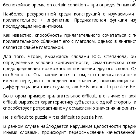
беспокойное время, on certain condition – при определённых о
Наиболее рекуррентной среди конструкций с изучаемыми
прилагательное + инфинитив. Предикативная функция и
последующим инфинитивом.
Как известно, способность прилагательного сочетаться с 
прилагательного сближает его с глаголом, однако в лингви
является слабее глагольной.
Для того, чтобы, выражаясь словами Ю.С. Степанова, об
определенные условия конгруэнтности, семантической со
предопределения возможности появления другого слова. О
особенность. Она заключается в том, что прилагательное 
именно передавать определенные значения, вписывающиеся 
дифференциации таких случаев, как He is anxious to puzzle и He is 
Во втором примере прилагательное difficult, в отличие от a
difficult выражает характеристику субъекта, с одной стороны,
способствует ретроактивному осмыслению значения инфинит
He is difficult to puzzle = It is difficult to puzzle him.
В данном случае наблюдается нарушение целостности предик
Иными словами, происходит переосмысление качественной