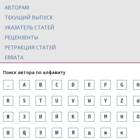
АВТОРАМ
ТЕКУЩИЙ ВЫПУСК
УКАЗАТЕЛЬ СТАТЕЙ
РЕЦЕНЗЕНТЫ
РЕТРАКЦИЯ СТАТЕЙ
ERRATA
Поиск автора по алфавиту
.
A
B
C
D
E
F
G
H
R
S
T
U
V
W
Y
Z
d
Ж
З
И
Й
К
Л
М
Н
О
Ш
Щ
Э
Ю
Я
д
ж
к