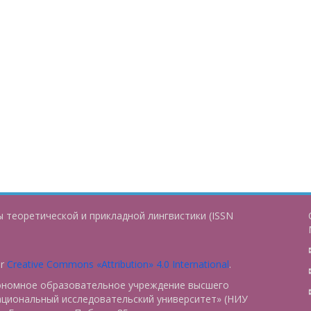
 теоретической и прикладной лингвистики (ISSN
er
Creative Commons «Attribution» 4.0 International
.
тономное образовательное учреждение высшего
ациональный исследовательский университет» (НИУ