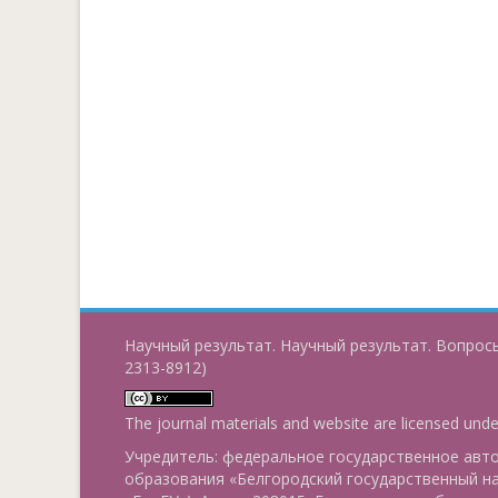
Научный результат. Научный результат. Вопросы
2313-8912)
The journal materials and website are licensed und
Учредитель: федеральное государственное ав
образования «Белгородский государственный н