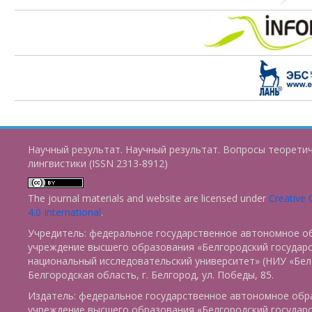
Научный результат. Научный результат. Вопросы теорети
лингвистики (ISSN 2313-8912)
The journal materials and website are licensed under
Creative
4.0 International
.
Учредитель: федеральное государственное автономное о
учреждение высшего образования «Белгородский государ
национальный исследовательский университет» (НИУ «БелГ
Белгородская область, г. Белгород, ул. Победы, 85.
Издатель: федеральное государственное автономное обр
учреждение высшего образования «Белгородский государ