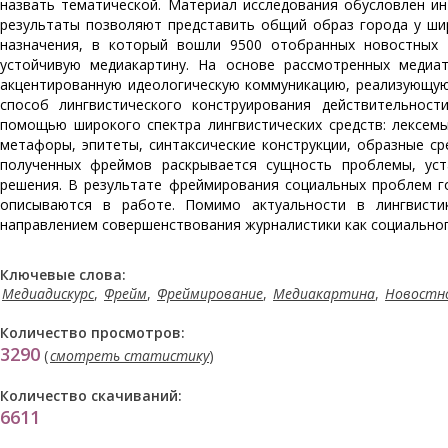
назвать тематической. Материал исследования обусловлен и
результаты позволяют представить общий образ города у ши
назначения, в который вошли 9500 отобранных новостных 
устойчивую медиакартину. На основе рассмотренных медиат
акцентированную идеологическую коммуникацию, реализующую
способ лингвистического конструирования действительнос
помощью широкого спектра лингвистических средств: лексем
метафоры, эпитеты, синтаксические конструкции, образные ср
полученных фреймов раскрывается сущность проблемы, уст
решения. В результате фреймирования социальных проблем г
описываются в работе. Помимо актуальности в лингвисти
направлением совершенствования журналистики как социальног
Ключевые слова:
Медиадискурс
,
Фрейм
,
Фреймирование
,
Медиакартина
,
Новостн
Количество просмотров:
3290
(
смотреть статистику
)
Количество скачиваний:
6611