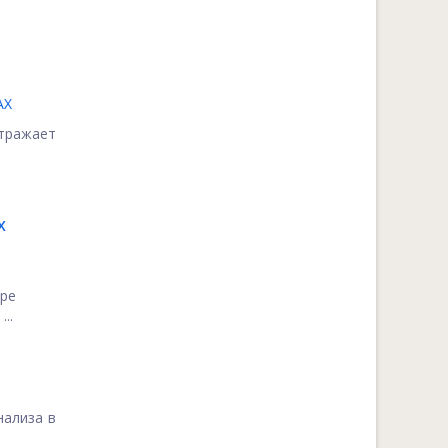
АХ
отражает
Х
ере
..
нализа в