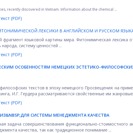
cies, recently discovered in Vietnam. Information about the chemical ...
екст (PDF)
ИТОНИМИЧЕСКОЙ ЛЕКСИКИ В АНГЛИЙСКОМ И РУССКОМ ЯЗЫК
й фрагмент языковой картины мира. Фитонимическая лексика 
народа, систему ценностей ...
екст (PDF)
ИЧЕСКИМ ОСОБЕННОСТЯМ НЕМЕЦКИХ ЭСТЕТИКО-ФИЛОСОФСКИ
философских текстов в эпоху немецкого Просвещения: на прим
синга, И.Г. Гердера рассматриваются свойственные им жанровые .
екст (PDF)
З&NBSP;ДЛЯ СИСТЕМЫ МЕНЕДЖМЕНТА КАЧЕСТВА
ная задача совершенствования функционально-стоимостного а
жмента качества, так как традиционное понимание ...