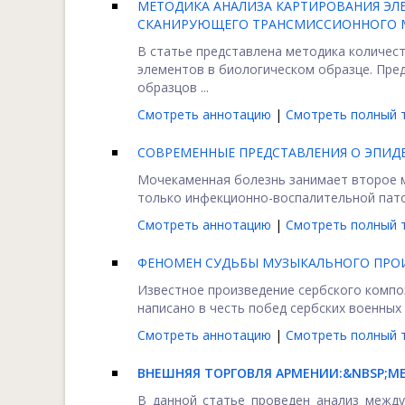
МЕТОДИКА АНАЛИЗА КАРТИРОВАНИЯ ЭЛ
СКАНИРУЮЩЕГО ТРАНСМИССИОННОГО 
В статье представлена методика количес
элементов в биологическом образце. Пре
образцов ...
Смотреть аннотацию
|
Смотреть полный т
СОВРЕМЕННЫЕ ПРЕДСТАВЛЕНИЯ О ЭПИД
Мочекаменная болезнь занимает второе м
только инфекционно-воспалительной патол
Смотреть аннотацию
|
Смотреть полный т
ФЕНОМЕН СУДЬБЫ МУЗЫКАЛЬНОГО ПРОИ
Известное произведение сербского композ
написано в честь побед сербских военных в
Смотреть аннотацию
|
Смотреть полный т
ВНЕШНЯЯ ТОРГОВЛЯ АРМЕНИИ:&NBSP;
МЕ
В данной статье проведен анализ между