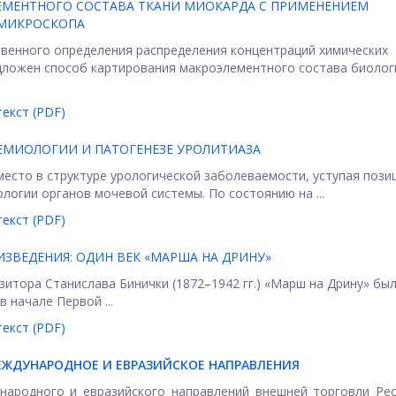
ЕМЕНТНОГО СОСТАВА ТКАНИ МИОКАРДА С ПРИМЕНЕНИЕМ
МИКРОСКОПА
твенного определения распределения концентраций химических
дложен способ картирования макроэлементного состава биолог
екст (PDF)
ЕМИОЛОГИИ И ПАТОГЕНЕЗЕ УРОЛИТИАЗА
есто в структуре урологической заболеваемости, уступая пози
огии органов мочевой системы. По состоянию на ...
екст (PDF)
ЗВЕДЕНИЯ: ОДИН ВЕК «МАРША НА ДРИНУ»
итора Станислава Бинички (1872–1942 гг.) «Марш на Дрину» бы
 начале Первой ...
екст (PDF)
ЖДУНАРОДНОЕ И ЕВРАЗИЙСКОЕ НАПРАВЛЕНИЯ
народного и евразийского направлений внешней торговли Ре