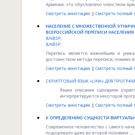
Армения, что обусловлено членством Армен
Смотреть аннотацию
|
Смотреть полный т
НАСЕЛЕНИЕ С МНОЖЕСТВЕННОЙ ЭТНИЧН
ВСЕРОССИЙСКОЙ ПЕРЕПИСИ НАСЕЛЕНИЯ 2
&NBSP;
&NBSP;
Перепись является важнейшим и уник
достоинством метода переписи, помимо вс
Смотреть аннотацию
|
Смотреть полный т
СКРИПТОВЫЙ ЯЗЫК «LINK» ДЛЯ ПРОГР
Языки описания сценариев (скри
интерпретируются некоторой програ
Смотреть аннотацию
|
Смотреть полный т
К ОПРЕДЕЛЕНИЮ СУЩНОСТИ ВИРТУАЛЬ
Современное человечество с самого начал
подозревало даже во второй половине ...