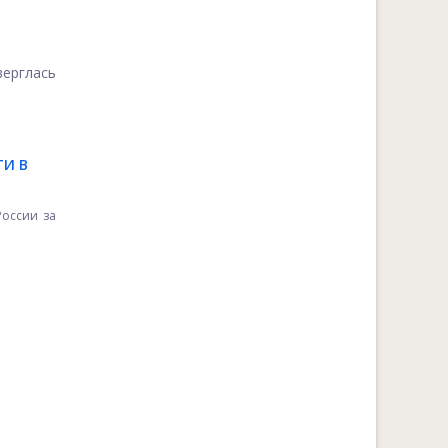
верглась
ТИ В
оссии за