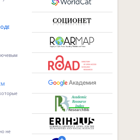
ХОДЕ
лючевым
ЕМ
которые
но не