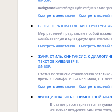
&NBSP;
Background:
Boesenbergia xiphostachya
is a rare spe
Смотреть аннотацию
|
Смотреть полный т
СЛОВООБРАЗОВАТЕЛЬНАЯ СТРУКТУРА Ф
Мир растений представляет собой важны
хозяйственную и культурную деятельность 
Смотреть аннотацию
|
Смотреть полный т
ЖАНР, СТИЛЬ, СИНТАКСИС: К ДИАЛОГ
ТЕКСТОВ ХVIII&NBSP;В.
&NBSP;
Статья посвящена становлению эстетико-
прозы Х. Вольфа, И. Винкельмана, Г.Э. Лес
Смотреть аннотацию
|
Смотреть полный т
ФУНКЦИОНАЛЬНО-СТОИМОСТНОЙ АНАЛИ
В статье рассматривается актуаль
интересах внедрения системы менед