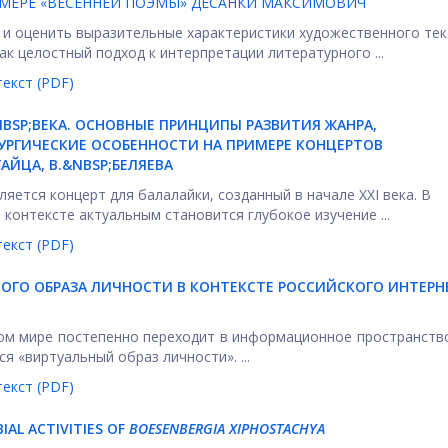
ИМЕРЕ «ВЕСЕННЕЙ ПОЭМЫ» ДЕСАНКИ МАКСИМОВИЧ
 и оценить выразительные характеристики художественного тек
к целостный подход к интерпретации литературного ...
екст (PDF)
NBSP;ВЕКА. ОСНОВНЫЕ ПРИНЦИПЫ РАЗВИТИЯ ЖАНРА,
РГИЧЕСКИЕ ОСОБЕННОСТИ НА ПРИМЕРЕ КОНЦЕРТОВ
АЙЦА, В.&NBSP;БЕЛЯЕВА
яется концерт для балалайки, созданный в начале XXI века. В
онтексте актуальным становится глубокое изучение ...
екст (PDF)
ОГО ОБРАЗА ЛИЧНОСТИ В КОНТЕКСТЕ РОССИЙСКОГО ИНТЕРН
м мире постепенно переходит в информационное пространство
 «виртуальный образ личности». ...
екст (PDF)
AL ACTIVITIES OF
BOESENBERGIA XIPHOSTACHYA