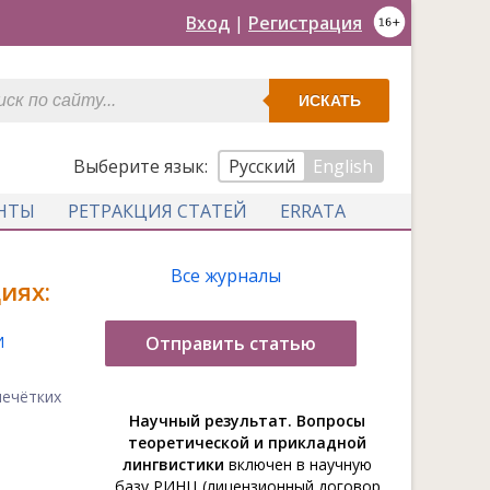
Вход
|
Регистрация
ИСКАТЬ
Выберите язык:
Русский
English
НТЫ
РЕТРАКЦИЯ СТАТЕЙ
ERRATA
Все журналы
иях:
И
Отправить статью
нечётких
Научный результат. Вопросы
теоретической и прикладной
лингвистики
включен в научную
базу РИНЦ (лицензионный договор