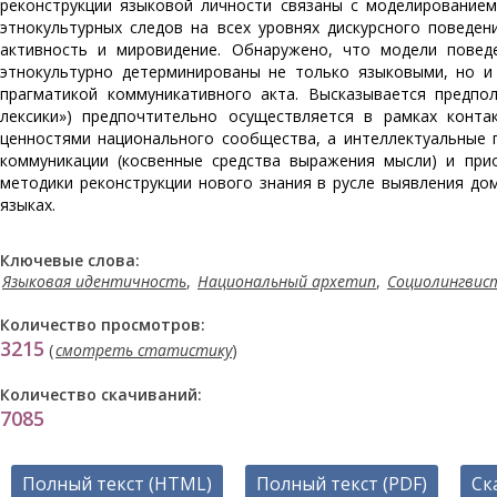
реконструкции языковой личности связаны с моделированием
этнокультурных следов на всех уровнях дискурсного поведен
активность и мировидение. Обнаружено, что модели повед
этнокультурно детерминированы не только языковыми, но и
прагматикой коммуникативного акта. Высказывается предпол
лексики») предпочтительно осуществляется в рамках конта
ценностями национального сообщества, а интеллектуальные 
коммуникации (косвенные средства выражения мысли) и при
методики реконструкции нового знания в русле выявления до
языках.
Ключевые слова:
Языковая идентичность
,
Национальный архетип
,
Социолингвис
Количество просмотров:
3215
(
смотреть статистику
)
Количество скачиваний:
7085
Полный текст (HTML)
Полный текст (PDF)
Ск