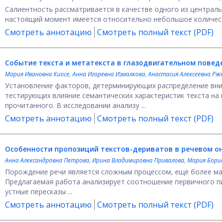
Салиентность рассматривается в качестве одного из централь
настоящий момент имеется относительно небольшое количеств
Смотреть аннотацию
Смотреть полный текст (PDF)
Событие текста и метатекста в глазодвигательном пове
Мария Ивановна Киосе
,
Анна Игоревна Измалкова
,
Анастасия Алексеевна Рж
Установление факторов, детерминирующих распределение вни
тестирующих влияние семантических характеристик текста на 
прочитанного. В исследовании анализу ...
Смотреть аннотацию
Смотреть полный текст (PDF)
Особенности пропозиций текстов-дериватов в речевом о
Анна Александровна Петрова
,
Ирина Владимировна Привалова
,
Мария Бори
Порождение речи является сложным процессом, ещё более мал
Предлагаемая работа анализирует соотношение первичного пи
устные пересказы ...
Смотреть аннотацию
Смотреть полный текст (PDF)