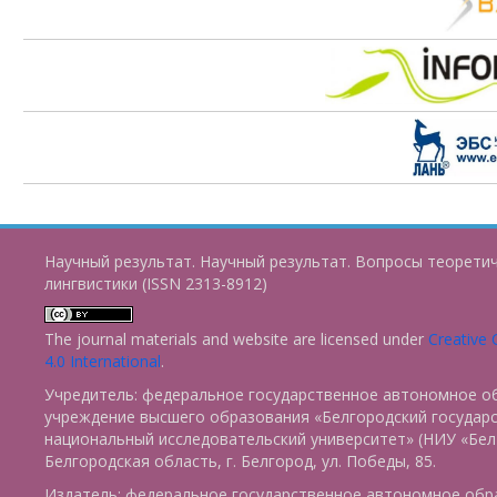
Научный результат. Научный результат. Вопросы теорети
лингвистики (ISSN 2313-8912)
The journal materials and website are licensed under
Creative
4.0 International
.
Учредитель: федеральное государственное автономное о
учреждение высшего образования «Белгородский государ
национальный исследовательский университет» (НИУ «БелГ
Белгородская область, г. Белгород, ул. Победы, 85.
Издатель: федеральное государственное автономное обр