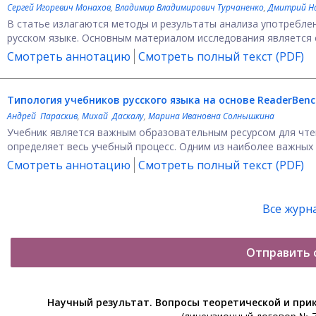
Сергей Игоревич Монахов
,
Владимир Владимирович Турчаненко
,
Дмитрий На
В статье излагаются методы и результаты анализа употребле
русском языке. Основным материалом исследования является с
Смотреть аннотацию
Смотреть полный текст (PDF)
Типология учебников русского языка на основе ReaderBen
Андрей Параскив
,
Михай Даскалу
,
Марина Ивановна Солнышкина
Учебник является важным образовательным ресурсом для чтен
определяет весь учебный процесс. Одним из наиболее важных ф
Смотреть аннотацию
Смотреть полный текст (PDF)
Все журн
Отправить 
Научный результат. Вопросы теоретической и при