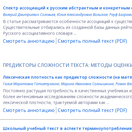
Спектр ассоциаций к русским абстрактным и конкретным
Валерий Дмитриевич Соловьев
,
Юлия Александровна Вольская
,
Рауф Баграм
В статье рассматриваются особенности ассоциаций к существ
Существительные отбирались из созданной базы данных рейтин
Русского ассоциативного словаря ...
Смотреть аннотацию
Смотреть полный текст (PDF)
ПРЕДИКТОРЫ СЛОЖНОСТИ ТЕКСТА: МЕТОДЫ ОЦЕНК
Лексическая плотность как предиктор сложности (на мат
Галия Маратовна Гатиятуллина
,
Марина Ивановна Солнышкина
,
Роман Вл
Постоянно растущая потребность в качественных учебниках и
более интенсивным исследованиям сложности академического 
лексической плотности, трактуемой авторами как ...
Смотреть аннотацию
Смотреть полный текст (PDF)
Школьный учебный текст в аспекте терминоупотребления