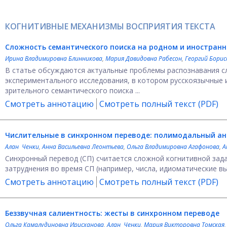
КОГНИТИВНЫЕ МЕХАНИЗМЫ ВОСПРИЯТИЯ ТЕКСТА
Сложность семантического поиска на родном и иностранн
Ирина Владимировна Блинникова
,
Мария Давидовна Рабесон
,
Георгий Борис
В статье обсуждаются актуальные проблемы распознавания сл
экспериментального исследования, в котором русскоязычные
зрительного семантического поиска ...
Смотреть аннотацию
Смотреть полный текст (PDF)
Числительные в синхронном переводе: полимодальный ан
Алан Ченки
,
Анна Васильевна Леонтьева
,
Ольга Владимировна Агафонова
,
А
Синхронный перевод (СП) считается сложной когнитивной зад
затруднения во время СП (например, числа, идиоматические вы
Смотреть аннотацию
Смотреть полный текст (PDF)
Беззвучная салиентность: жесты в синхронном переводе
Ольга Камалудиновна Ирисханова
,
Алан Ченки
,
Мария Викторовна Томская