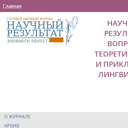
Главная
НАУ
РЕЗУЛ
ВОП
ТЕОРЕТ
И ПРИК
ЛИНГВ
О ЖУРНАЛЕ
АРХИВ