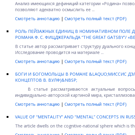
Анализ имеющихся дефиниций категории «Родина» позвол
позволяют адекватно осмыслить ее ...
Смотреть аннотацию
|
Смотреть полный текст (PDF)
РОЛЬ ПЕЙЗАЖНЫХ ЕДИНИЦ В НОМИНАТИВНОМ ПОЛЕ Д
РОМАНА Ф. C. ФИЦДЖЕРАЛЬДА “THE GREAT GATSBY”/ «В
В статье автор рассматривает структуру дуального конц
Исследование проводится на материале ...
Смотреть аннотацию
|
Смотреть полный текст (PDF)
БОГИ И БОГОМОЛЬЦЫ В РОМАНЕ &LAQUO;МИССИС ДЭ
КОНЦЕПТОВ В. ВУЛФ)&NBSP;
В статье рассматриваются актуальные вопросы в
индивидуально-авторской картиной мира, кристаллизованн
Смотреть аннотацию
|
Смотреть полный текст (PDF)
VALUE OF “MENTALITY” AND “MENTAL” CONCEPTS IN RUS
The article dwells on the cognitive-national sphere which is t
Смотреть аннотацию
|
Смотреть полный текст (PDF)